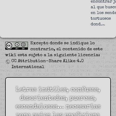
encontrar j
al que busc
en los send
tortuosos
dond…
Excepto donde se indique lo
contrario, el contenido de este
wiki esta sujeto a la siguiente licencia:
CC Attribution-Share Alike 4.0
International
Letras inútiles, confusas,
desorientadas, puercas,
escandalosas… necesarias
para quien las profiriera