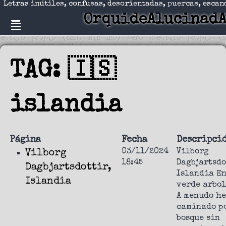
Letras inútiles, confusas, desorientadas, puercas, escan
OrquideAlucinad
TAG: 🇮🇸
islandia
Página
Fecha
Descripci
03/11/2024
Vilborg
Vilborg
18:45
Dagbjartsdo
Dagbjartsdottir,
Islandia En
Islandia
verde arbo
A menudo he
caminado p
bosque sin