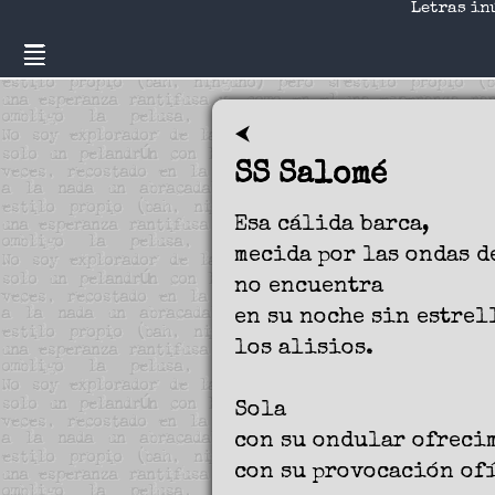
Letras in
⮜
SS Salomé
Esa cálida barca,
mecida por las ondas d
no encuentra
en su noche sin estrel
los alisios.
Sola
con su ondular ofreci
con su provocación of