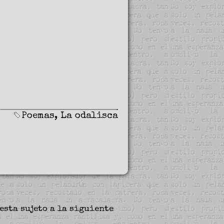
Poemas
,
La odalisca
esta sujeto a la siguiente