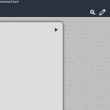
necesarias
⮞