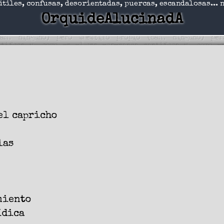
útiles, confusas, desorientadas, puercas, escandalosas... 
OrquideAlucinadA
el capricho
las
miento
ídica