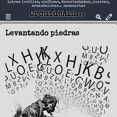
Letras inútiles, confusas, desorientadas, puercas,
escandalosas... necesarias
OrquideAlucinadA
Levantando piedras