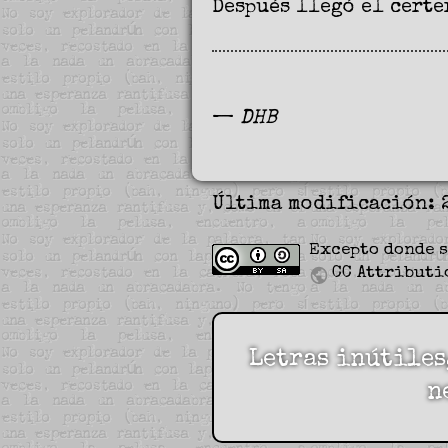
Después llegó el certe
—
DHB
Última modificación: 
Excepto donde s
CC Attributi
Letras inútiles
n