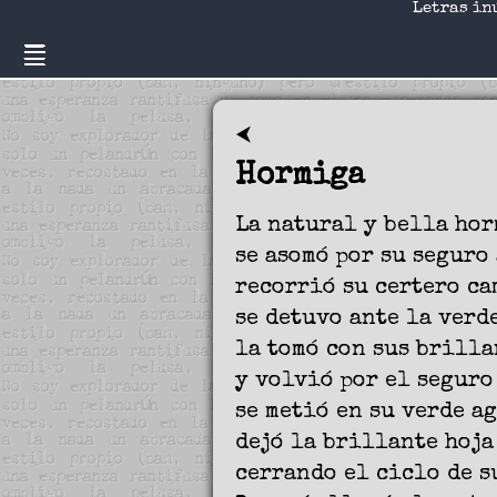
Letras in
⮜
Hormiga
La natural y bella ho
se asomó por su seguro
recorrió su certero c
se detuvo ante la verd
la tomó con sus brilla
y volvió por el seguro
se metió en su verde a
dejó la brillante hoja
cerrando el ciclo de s