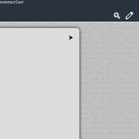
necesarias
⮞