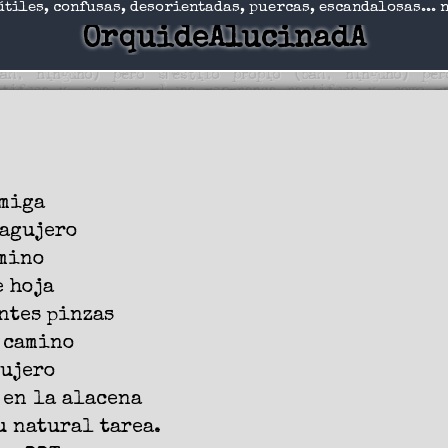
útiles, confusas, desorientadas, puercas, escandalosas... 
OrquideAlucinadA
rmiga
 agujero
amino
e hoja
ntes pinzas
 camino
gujero
 en la alacena
u natural tarea.