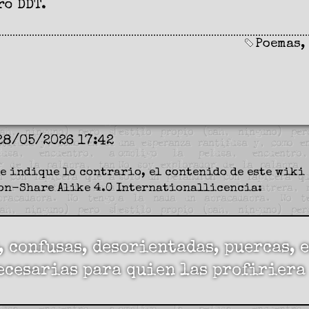
ro DDT.
Poemas
,
28/05/2026 17:42
e indique lo contrario, el contenido de este wiki 
on-Share Alike 4.0 International
licencia:
, confusas, desorientadas, puercas,
ecesarias para quien las profiriera