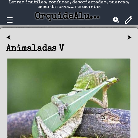
Letras inútiles, confusas, desorientadas, puercas,
escandalosas... necesarias
OrquideAlucinadA
⮜
⮞
Animaladas V