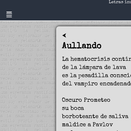
Letras in
⮜
Aullando
La hematocrisis conti
de la lámpara de lava
es la pesadilla consci
del vampiro encadenad
Oscuro Prometeo
su boca
borboteante de saliva
maldice a Pavlov