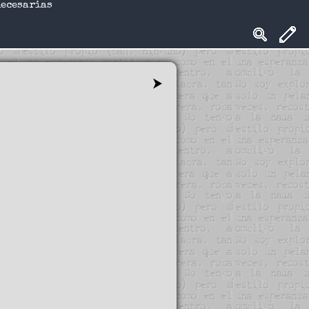
necesarias
⮞