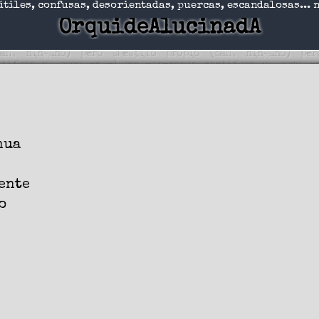
útiles, confusas, desorientadas, puercas, escandalosas... 
OrquideAlucinadA
nua
ente
o