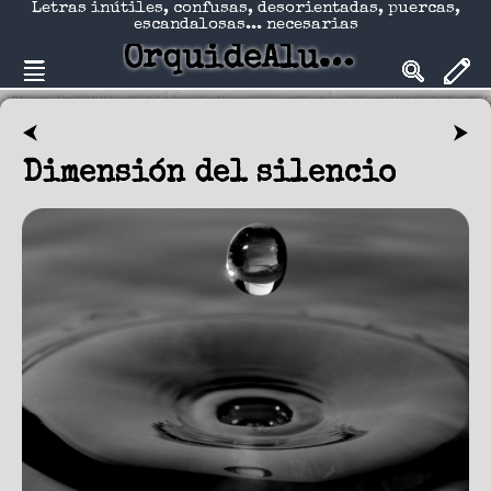
Letras inútiles, confusas, desorientadas, puercas,
escandalosas... necesarias
OrquideAlucinadA
⮜
⮞
Dimensión del silencio