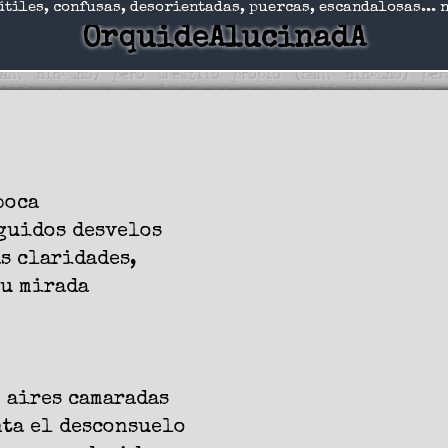
útiles, confusas, desorientadas, puercas, escandalosas... 
OrquideAlucinadA
boca
nguidos desvelos
as claridades,
tu mirada
 aires camaradas
nta el desconsuelo