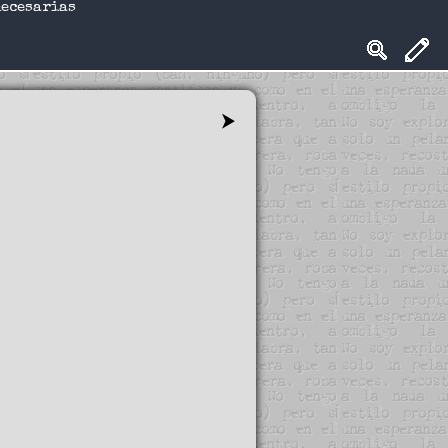
necesarias
⮞