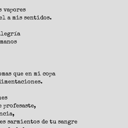
s vapores
el a mis sentidos.
alegría
 manos
omas que en mi copa
dimentaciones.
nes
 profesaste,
ncia,
es sarmientos de tu sangre