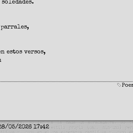
 soledades.
 parrales,
n estos versos,
n
Poe
28/05/2026 17:42