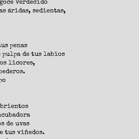
 goce verdecido
as áridas, sedientas,
tus penas
 pulpa de tus labios
os licores,
bederos.
po
mbrientos
incubadora
s de uvas
e tus viñedos.