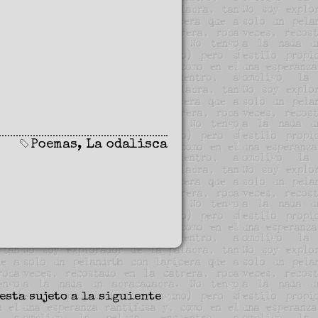
Poemas
,
La odalisca
esta sujeto a la siguiente