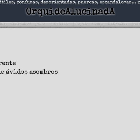
útiles, confusas, desorientadas, puercas, escandalosas... 
OrquideAlucinadA
rente
de ávidos asombros