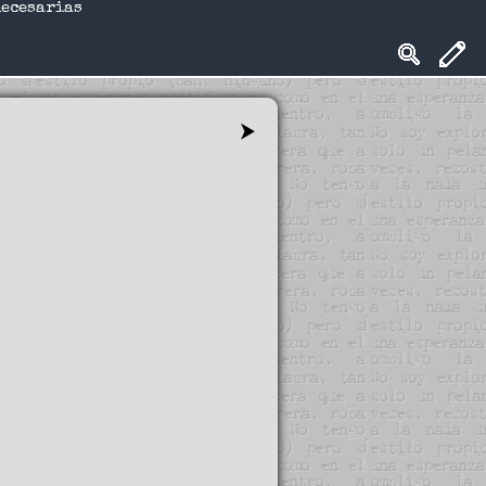
necesarias
⮞