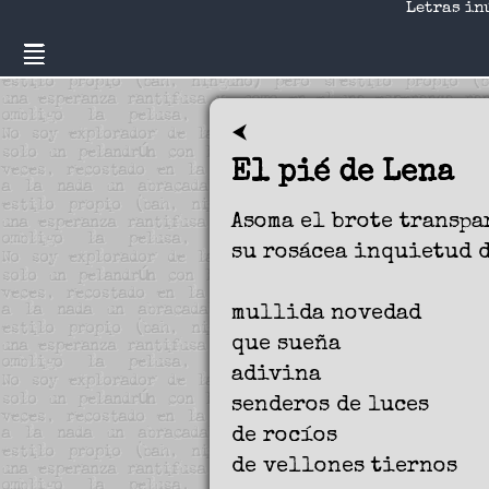
Letras in
⮜
El pié de Lena
Asoma el brote transpa
su rosácea inquietud 
mullida novedad
que sueña
adivina
senderos de luces
de rocíos
de vellones tiernos