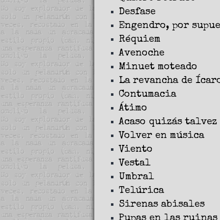
Desfase
Engendro, por supu
Réquiem
Avenoche
Minuet moteado
La revancha de Ícar
Contumacia
Átimo
Acaso quizás talvez
Volver en música
Viento
Vestal
Umbral
Telúrica
Sirenas abisales
Pupas en las ruinas