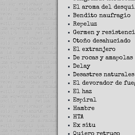
El aroma del desqu
Bendito naufragio
Repeluz
Germen y resistenc
Otoño desahuciado
El extranjero
De rocas y amapolas
Delay
Desastres naturales
El devorador de fue
El haz
Espiral
Hambre
HTA
Ex situ
Quiero retruco