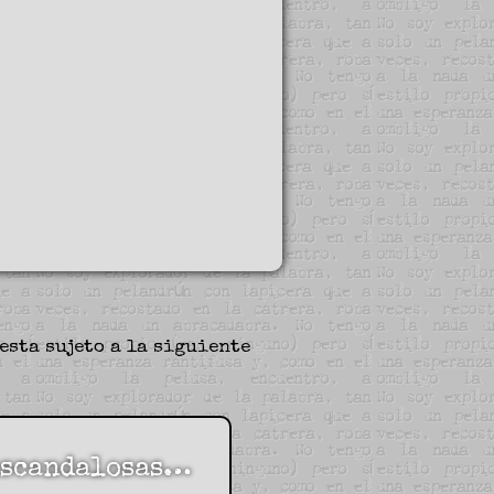
esta sujeto a la siguiente
 escandalosas…