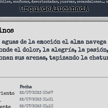
útiles, confusas, desorientadas, puercas, escandalosas... 
OrquideAlucinadA
inos
 aguas de la emoción el alma navega
nde el dolor, la alegría, la pasión,
onan sus arenas, tapizando la chatu
Fecha
22/07/2023 00:57
viento
22/07/2023 01:01
l
22/07/2023 01:10
ente