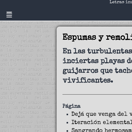
Letras in
Espumas y remol
En las turbulentas
inciertas playas do
guijarros que tach
vivificantes.
Página
Dejá que venga del 
Iteración elementa
Sangrando hermosam