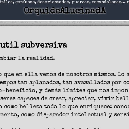
útiles, confusas, desorientadas, puercas, escandalosas... 
OrquideAlucinadA
sutil subversiva
mbiar la realidad.
o que en ella vemos de nosotros mismos. Lo s
iempos tan aplanados, tan avasallados por c
o-beneficio, y demás límites que nos impone
seres capaces de crear, apreciar, vivir bell
o como belleza todo lo que enriquece: cono
imento, como disparador intelectual y sens