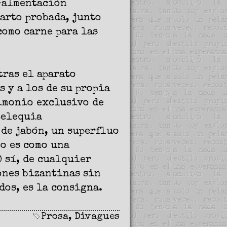
-almentación
arto probada, junto
como carne para las
tras el aparato
 y a los de su propia
rimonio exclusivo de
telequia
de jabón, un superfluo
no es como una
O sí, de cualquier
ones bizantinas sin
dos, es la consigna.
Prosa
,
Divagues