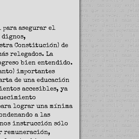
l para asegurar el
 dignos,
stra Constitución) de
más relegados. La
ogreso bien entendido.
tanto) importantes
arta de una educación
mientos accesibles, ya
quecimiento
 para lograr una mínima
condenando a las
enos instrucción sólo
or remuneración,