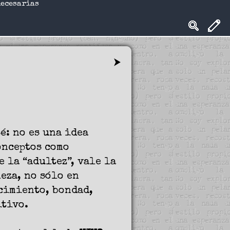
necesarias
⮞
é: no es una idea
onceptos como
 la “adultez”, vale la
eza, no sólo en
cimiento, bondad,
itivo.