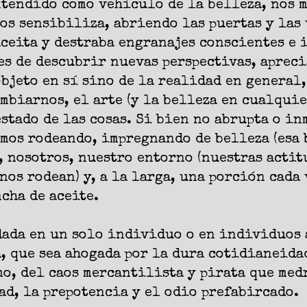
ntendido como vehículo de la belleza, nos 
os sensibiliza, abriendo las puertas y las
aceita y destraba engranajes conscientes e 
es de descubrir nuevas perspectivas, apreci
objeto en sí sino de la realidad en general,
mbiarnos, el arte (y la belleza en cualquie
estado de las cosas. Si bien no abrupta o i
mos rodeando, impregnando de belleza (esa 
 nosotros, nuestro entorno (nuestras actit
nos rodean) y, a la larga, una porción cada 
cha de aceite.
dada en un solo individuo o en individuos 
, que sea ahogada por la dura cotidianeida
o, del caos mercantilista y pirata que med
d, la prepotencia y el odio prefabircado.