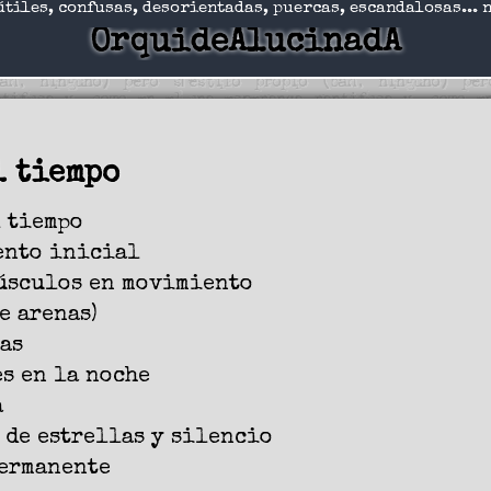
útiles, confusas, desorientadas, puercas, escandalosas... 
OrquideAlucinadA
l tiempo
l tiempo
ento inicial
músculos en movimiento
e arenas)
as
s en la noche
a
 de estrellas y silencio
permanente