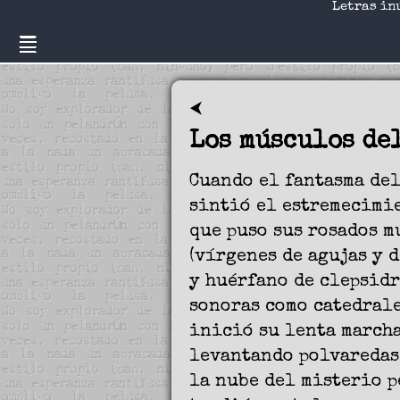
Letras in
⮜
Los músculos de
Cuando el fantasma de
sintió el estremecimi
que puso sus rosados 
(vírgenes de agujas y d
y huérfano de clepsidr
sonoras como catedrale
inició su lenta march
levantando polvaredas
la nube del misterio 