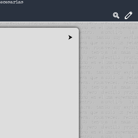
necesarias
⮞