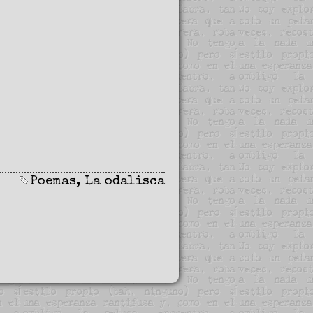
Poemas
,
La odalisca