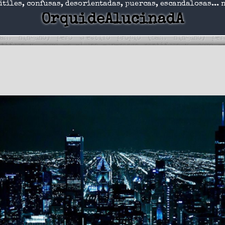
útiles, confusas, desorientadas, puercas, escandalosas... 
OrquideAlucinadA