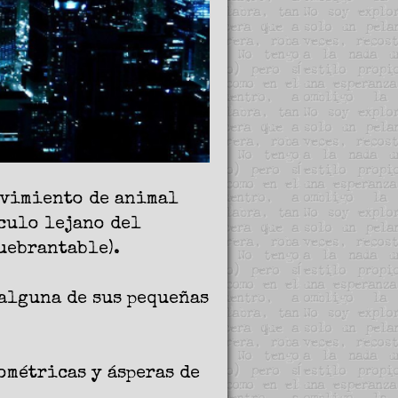
ovimiento de animal
culo lejano del
uebrantable).
alguna de sus pequeñas
ométricas y ásperas de