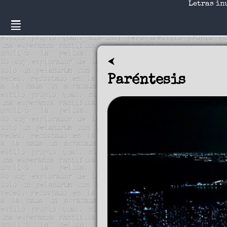
Letras in
⮜
Paréntesis