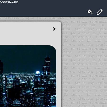
necesarias
⮞