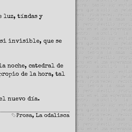
 luz, tímdas y
asi invisible, que se
la noche, catedral de
propio de la hora, tal
el nuevo día.
Prosa
,
La odalisca