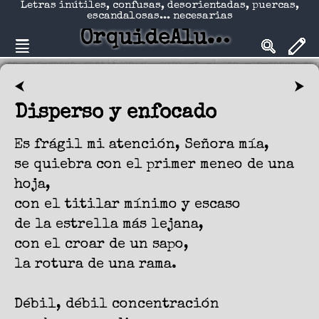
Letras inútiles, confusas, desorientadas, puercas,
escandalosas... necesarias
OrquideAlucinadA
⮜
⮞
Disperso y enfocado
Es frágil mi atención, Señora mía,
se quiebra con el primer meneo de una
hoja,
con el titilar mínimo y escaso
de la estrella más lejana,
con el croar de un sapo,
la rotura de una rama.
Débil, débil concentración