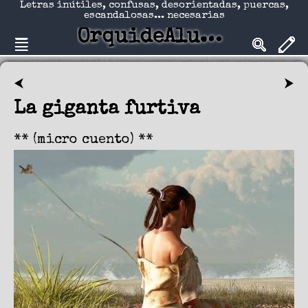
Letras inútiles, confusas, desorientadas, puercas,
escandalosas... necesarias
OrquideAlucinadA
⮜
⮞
La giganta furtiva
** (micro cuento) **