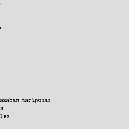
a
a
razaban mariposas
as
ales