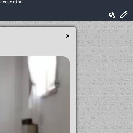
necesarias
⮞