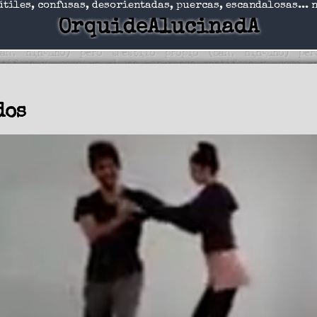
útiles, confusas, desorientadas, puercas, escandalosas... 
OrquideAlucinadA
dos