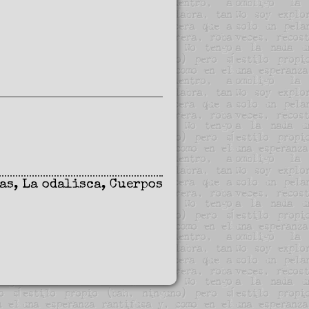
as
,
La odalisca
,
Cuerpos