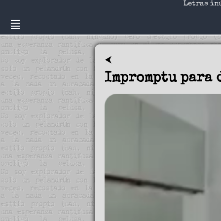
Letras in
⮜
Impromptu para 