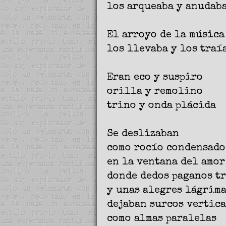
los arqueaba y anudab
El arroyo de la música
los llevaba y los traí
Eran eco y suspiro
orilla y remolino
trino y onda plácida
Se deslizaban
como rocío condensado
en la ventana del amor
donde dedos paganos t
y unas alegres lágrim
dejaban surcos vertic
como almas paralelas